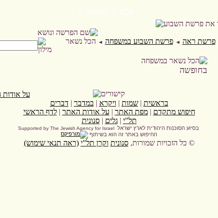
גלים
חדשות
פרשת ראה
פרשת השבוע במשפחה
הכל נשאר
◄
◄
בחופשה
בראשית
|
שמות
|
ויקרא
|
במדבר
|
דברים
חיפוש מתקדם
|
מפת האתר
|
על אודות האתר
|
לדף הראשי
תל"י
|
גלים
|
סנונית
בסיוע הסוכנות היהודית לארץ ישראל
Supported by The Jewish Agency for Israel
החיפוש באתר זה הוא בשיתוף
© כל הזכויות שמורות,
סנונית
וקרן תל"י
(ראה תנאי שימוש)