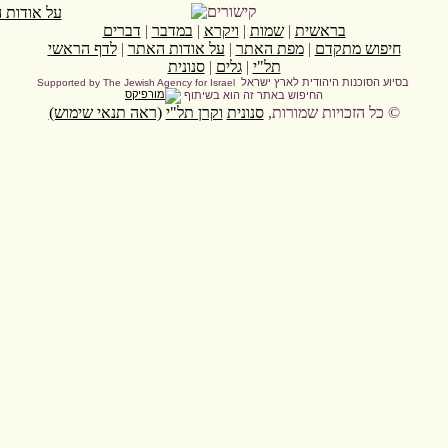
בראשית
|
שמות
|
ויקרא
|
במדבר
|
דברים
חיפוש מתקדם
|
מפת האתר
|
על אודות האתר
|
לדף הראשי
תל"י
|
גלים
|
סנונית
בסיוע הסוכנות היהודית לארץ ישראל
Supported by The Jewish Agency for Israel
החיפוש באתר זה הוא בשיתוף
© כל הזכויות שמורות,
סנונית
וקרן תל"י
(ראה תנאי שימוש)